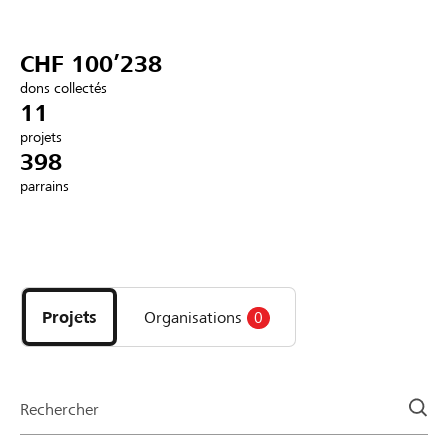
Partenaires / Banques Raiffeisen
CHF 100’238
dons collectés
11
projets
Se connecter
398
parrains
S'inscrire
Découvrez
DE
FR
IT
les
projets
Projets
Organisations
0
et
organisations
de
la
Rechercher
page