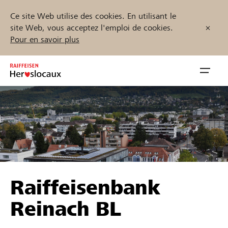
Ce site Web utilise des cookies. En utilisant le
site Web, vous acceptez l'emploi de cookies.
Pour en savoir plus
Zum
Inhalt
Navig
springen
öffnen
Démarrez maintenant
Trouvez des projets et des organisations
Raiffeisenbank
Parrainer
Reinach BL
Soutien & assistance