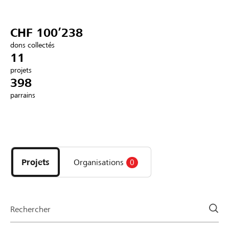
Partenaires / Banques Raiffeisen
CHF 100’238
dons collectés
11
projets
Se connecter
398
parrains
S'inscrire
Découvrez
DE
FR
IT
les
projets
Projets
Organisations
0
et
organisations
de
la
Rechercher
page