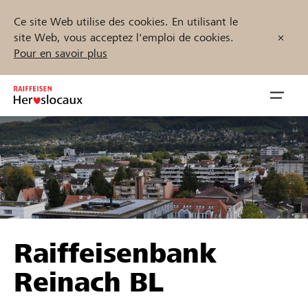
Ce site Web utilise des cookies. En utilisant le
site Web, vous acceptez l'emploi de cookies.
Pour en savoir plus
Zum
Inhalt
Navig
springen
öffnen
Démarrez maintenant
Trouvez des projets et des organisations
Raiffeisenbank
Parrainer
Reinach BL
Soutien & assistance