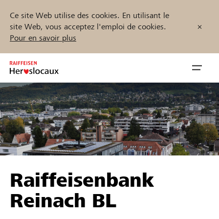
Ce site Web utilise des cookies. En utilisant le
site Web, vous acceptez l'emploi de cookies.
Pour en savoir plus
Zum
Inhalt
Navig
springen
öffnen
Démarrez maintenant
Trouvez des projets et des organisations
Raiffeisenbank
Parrainer
Reinach BL
Soutien & assistance