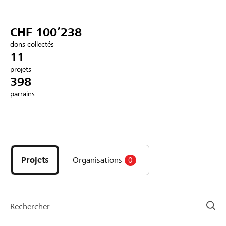
Partenaires / Banques Raiffeisen
CHF 100’238
dons collectés
11
projets
Se connecter
398
parrains
S'inscrire
Découvrez
DE
FR
IT
les
projets
Projets
Organisations
0
et
organisations
de
la
Rechercher
page