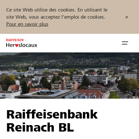
Ce site Web utilise des cookies. En utilisant le
site Web, vous acceptez l'emploi de cookies.
Pour en savoir plus
Zum
Inhalt
Navig
springen
öffnen
Démarrez maintenant
Trouvez des projets et des organisations
Raiffeisenbank
Parrainer
Reinach BL
Soutien & assistance