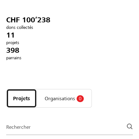
Partenaires / Banques Raiffeisen
CHF 100’238
dons collectés
11
projets
Se connecter
398
parrains
S'inscrire
Découvrez
DE
FR
IT
les
projets
Projets
Organisations
0
et
organisations
de
la
Rechercher
page