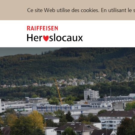
Ce site Web utilise des cookies. En utilisant l
Zum
Inhalt
springen
Parrainer
Soutien & assistance
Parte
Trouvez des projets et des organisations
DE
FR
IT