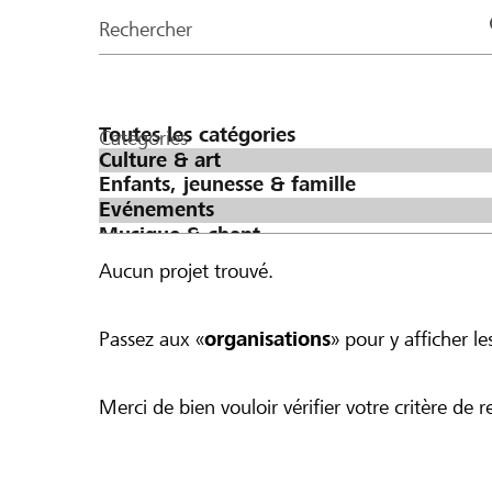
de
Rechercher
la
page
Catégories
Aucun projet trouvé.
Passez aux «
organisations
» pour y afficher les
Merci de bien vouloir vérifier votre critère de r