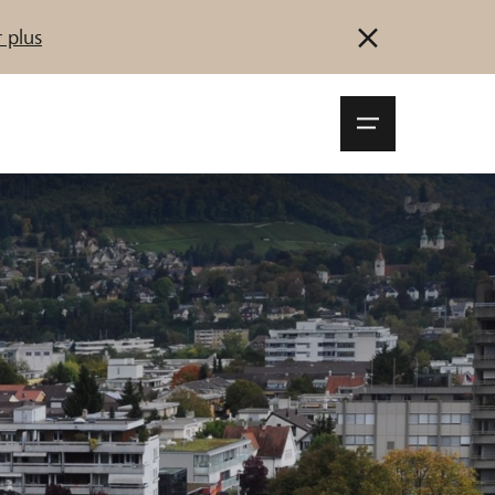
 plus
Navigationsm
öffnen
Se connecter
S'inscrire
Démarrez maintenant