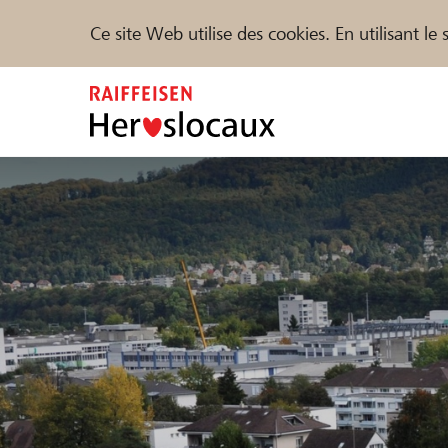
Ce site Web utilise des cookies. En utilisant l
Zum
Inhalt
springen
Parrainer
Soutien & assistance
Parte
Trouvez des projets et des organisations
DE
FR
IT