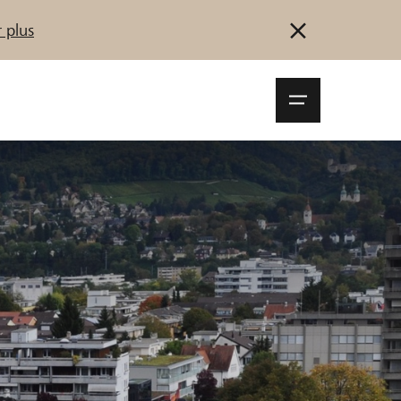
 plus
Navigationsm
öffnen
Se connecter
S'inscrire
Démarrez maintenant