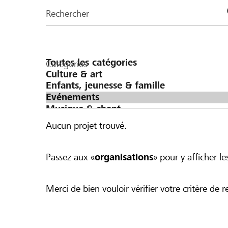
de
Rechercher
la
page
Catégories
Aucun projet trouvé.
Passez aux «
organisations
» pour y afficher les
Merci de bien vouloir vérifier votre critère de r