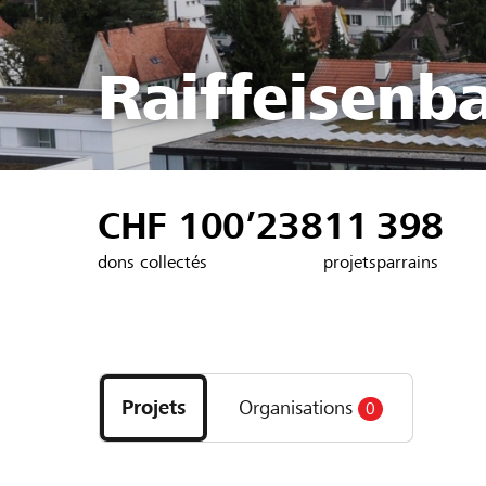
Raiffeisenb
CHF 100’238
11
398
dons collectés
projets
parrains
Découvrez
les
Projets
Organisations
0
projets
et
organisations