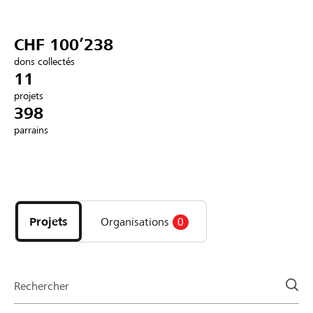
Partenaires / Banques Raiffeisen
CHF 100’238
dons collectés
11
projets
Se connecter
398
parrains
S'inscrire
Découvrez
DE
FR
IT
les
projets
Projets
Organisations
0
et
organisations
de
la
Rechercher
page