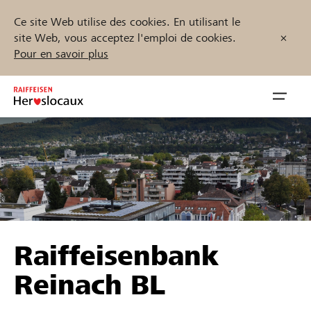
Ce site Web utilise des cookies. En utilisant le
site Web, vous acceptez l'emploi de cookies.
Pour en savoir plus
Zum
Inhalt
Navig
springen
öffnen
Démarrez maintenant
Trouvez des projets et des organisations
Raiffeisenbank
Parrainer
Reinach BL
Soutien & assistance