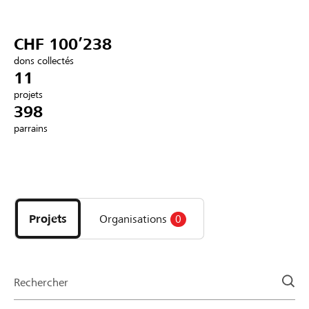
Partenaires / Banques Raiffeisen
CHF 100’238
dons collectés
11
projets
Se connecter
398
parrains
S'inscrire
Découvrez
DE
FR
IT
les
projets
Projets
Organisations
0
et
organisations
de
la
Rechercher
page