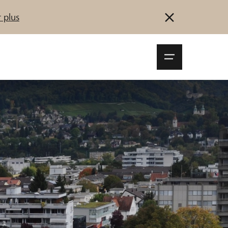
 plus
Navigationsm
öffnen
Se connecter
S'inscrire
Démarrez maintenant