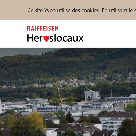
Ce site Web utilise des cookies. En utilisant l
Zum
Inhalt
springen
Parrainer
Soutien & assistance
Parte
Trouvez des projets et des organisations
DE
FR
IT