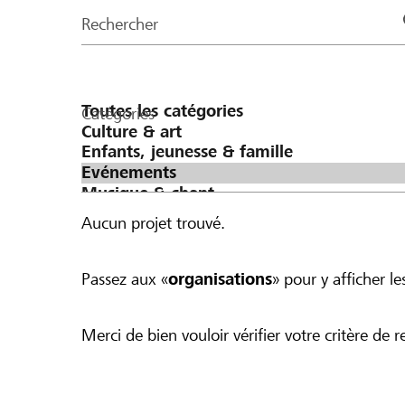
de
Rechercher
la
page
Catégories
Aucun projet trouvé.
Passez aux «
organisations
» pour y afficher les
Merci de bien vouloir vérifier votre critère de r