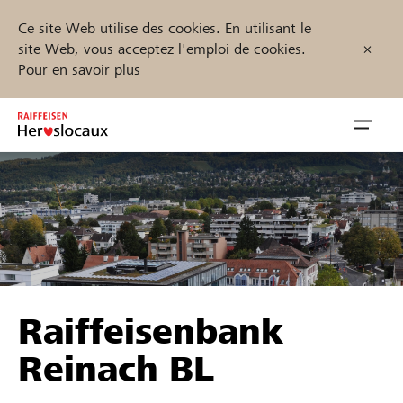
Ce site Web utilise des cookies. En utilisant le
site Web, vous acceptez l'emploi de cookies.
Pour en savoir plus
Zum
Inhalt
Navig
springen
öffnen
Démarrez maintenant
Trouvez des projets et des organisations
Raiffeisenbank
Parrainer
Reinach BL
Soutien & assistance