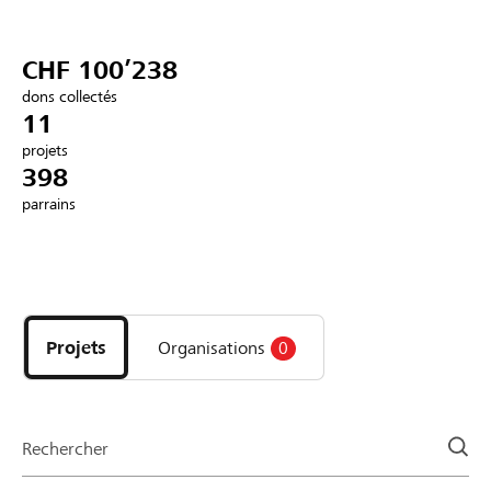
Partenaires / Banques Raiffeisen
CHF 100’238
dons collectés
11
projets
Se connecter
398
parrains
S'inscrire
Découvrez
DE
FR
IT
les
projets
Projets
Organisations
0
et
organisations
de
la
Rechercher
page