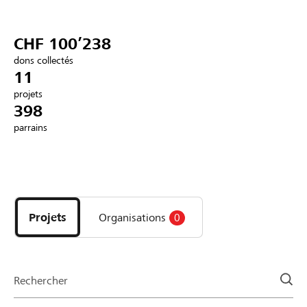
Partenaires / Banques Raiffeisen
CHF 100’238
dons collectés
11
projets
Se connecter
398
parrains
S'inscrire
Découvrez
DE
FR
IT
les
projets
Projets
Organisations
0
et
organisations
de
la
Rechercher
page