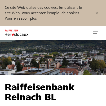
Ce site Web utilise des cookies. En utilisant le
site Web, vous acceptez l'emploi de cookies.
Pour en savoir plus
Zum
Inhalt
Navig
springen
öffnen
Démarrez maintenant
Trouvez des projets et des organisations
Raiffeisenbank
Parrainer
Reinach BL
Soutien & assistance