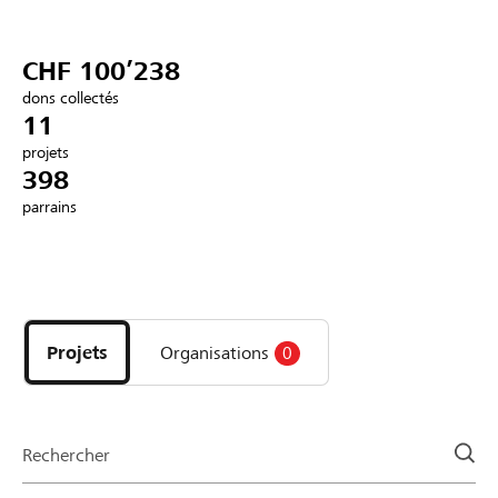
Partenaires / Banques Raiffeisen
CHF 100’238
dons collectés
11
projets
Se connecter
398
parrains
S'inscrire
Découvrez
DE
FR
IT
les
projets
Projets
Organisations
0
et
organisations
de
la
Rechercher
page