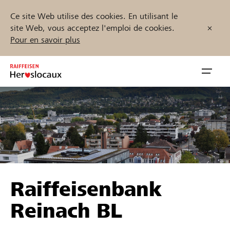
Ce site Web utilise des cookies. En utilisant le
site Web, vous acceptez l'emploi de cookies.
Pour en savoir plus
Zum
Inhalt
Navig
springen
öffnen
Démarrez maintenant
Trouvez des projets et des organisations
Raiffeisenbank
Parrainer
Reinach BL
Soutien & assistance