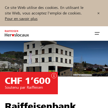
Ce site Web utilise des cookies. En utilisant le
site Web, vous acceptez l'emploi de cookies.
Pour en savoir plus
Zum
Inhalt
Navig
springen
öffnen
Démarrez maintenant
CHF 1’600
Trouvez des projets et des organisations
Soutenu par Raiffeisen
Parrainer
Soutien & assistance
Raiffeisenbank