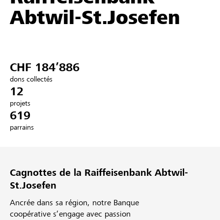
Abtwil-St.Josefen
Partenaires / Banques Raiffeisen
CHF 184’886
Se connecter
dons collectés
12
S'inscrire
projets
619
parrains
DE
FR
IT
Cagnottes de la Raiffeisenbank Abtwil-
St.Josefen
Ancrée dans sa région, notre Banque
coopérative s’engage avec passion