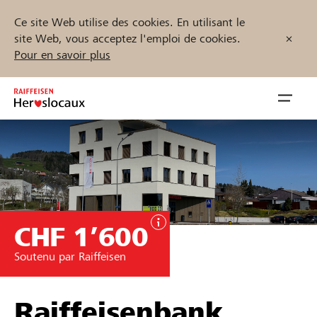
Ce site Web utilise des cookies. En utilisant le
site Web, vous acceptez l'emploi de cookies.
Pour en savoir plus
Zum
Inhalt
Navig
springen
öffnen
Démarrez maintenant
CHF 1’600
Trouvez des projets et des organisations
Soutenu par Raiffeisen
Parrainer
Soutien & assistance
Raiffeisenbank