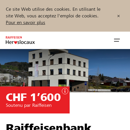
Ce site Web utilise des cookies. En utilisant le
site Web, vous acceptez l'emploi de cookies.
Pour en savoir plus
Zum
Inhalt
Navig
springen
öffnen
Démarrez maintenant
CHF 1’600
Trouvez des projets et des organisations
Soutenu par Raiffeisen
Parrainer
Soutien & assistance
Raiffeisenbank