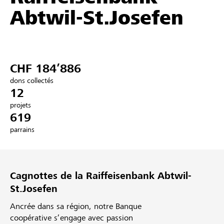
Abtwil-St.Josefen
Partenaires / Banques Raiffeisen
CHF 184’886
Se connecter
dons collectés
12
S'inscrire
projets
619
parrains
DE
FR
IT
Cagnottes de la Raiffeisenbank Abtwil-
St.Josefen
Ancrée dans sa région, notre Banque
coopérative s’engage avec passion