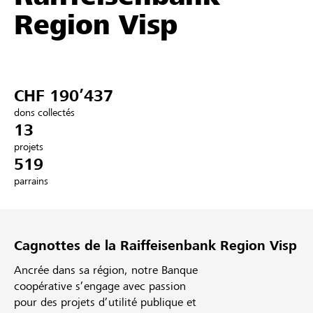
Region Visp
Partenaires / Banques Raiffeisen
CHF 190’437
Se connecter
dons collectés
13
S'inscrire
projets
519
parrains
DE
FR
IT
Cagnottes de la Raiffeisenbank Region Visp
Ancrée dans sa région, notre Banque
coopérative s’engage avec passion
pour des projets d’utilité publique et