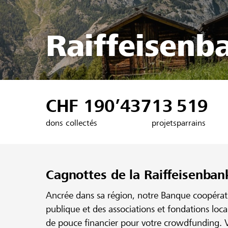
Raiffeisenb
CHF 190’437
13
519
dons collectés
projets
parrains
Cagnottes de la Raiffeisenban
Ancrée dans sa région, notre Banque coopérativ
publique et des associations et fondations loc
de pouce financier pour votre crowdfunding. V