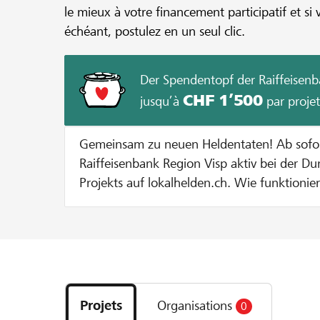
le mieux à votre financement participatif et si 
échéant, postulez en un seul clic.
Der Spendentopf der Raiffeisenb
CHF 1’500
jusqu’à
par projet
Gemeinsam zu neuen Heldentaten! Ab sofort unterstützt dich die
Raiffeisenbank Region Visp aktiv bei der D
Projekts auf lokalhelden.ch. Wie funktioniert's? Bei jeder Spende zu
Gunsten deines Projekts geben wir dir eine
Spendentopf. Jede Spende wird bis zu einem Betrag von CHF 100
verdoppelt. Dies solange bis entweder 20
Projekts erreicht sind oder der maximale Zustupf pro Projekt von
Découvrez
CHF 1000 ausgeschöpft ist. Beispiel: Bei einer Spende von CHF 100
les
verdoppeln wir den Betrag auf CHF 200. Bei einer Spende von CHF
Projets
Organisations
0
projets
400 werden pauschal CHF 100 dazugegeben