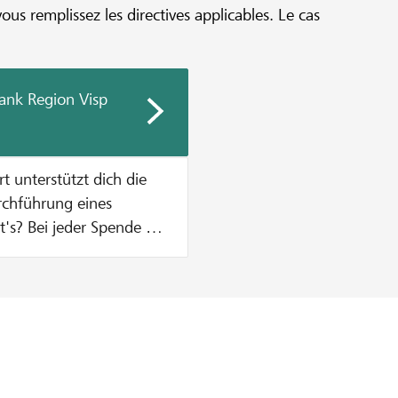
vous remplissez les directives applicables. Le cas
ank Region Visp
urchführung eines
n Zustupf aus unserem
% vom Mindestbetrag des
, was einen Betrag von