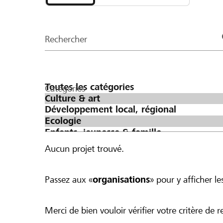
et
CHF 500 ergeben würde.
organisations
de
Rechercher
la
page
Catégories
Aucun projet trouvé.
Passez aux «
organisations
» pour y afficher les
Merci de bien vouloir vérifier votre critère de r