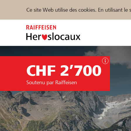
Ce site Web utilise des cookies. En utilisant l
Zum
Inhalt
springen
Parrainer
Soutien & assistance
Parte
CHF 2’700
Trouvez des projets et des organisations
Soutenu par Raiffeisen
DE
FR
IT