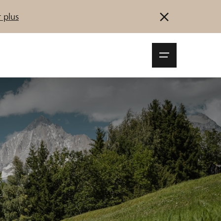
 plus
Navigationsm
öffnen
Se connecter
S'inscrire
Démarrez maintenant