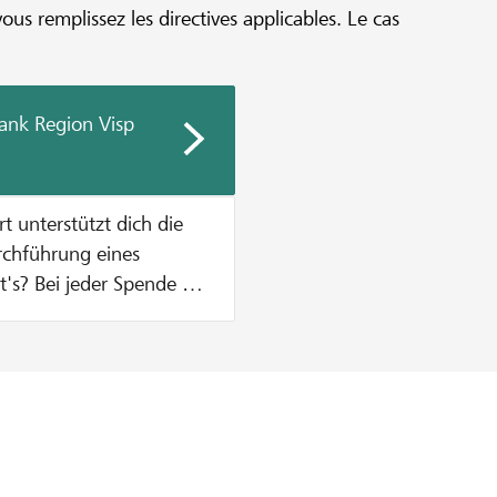
vous remplissez les directives applicables. Le cas
ank Region Visp
urchführung eines
n Zustupf aus unserem
% vom Mindestbetrag des
, was einen Betrag von