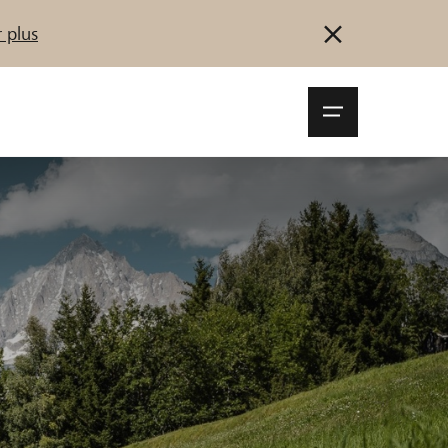
 plus
Navigationsm
öffnen
Se connecter
S'inscrire
Démarrez maintenant