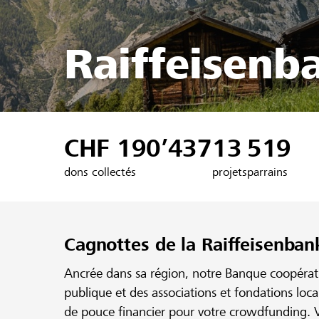
Raiffeisenb
CHF 190’437
13
519
dons collectés
projets
parrains
Cagnottes de la Raiffeisenban
Ancrée dans sa région, notre Banque coopérativ
publique et des associations et fondations loc
de pouce financier pour votre crowdfunding. V