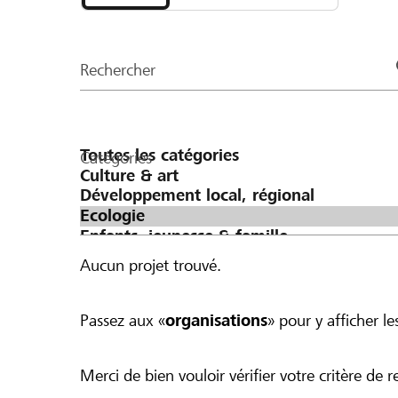
et
CHF 500 ergeben würde.
organisations
de
Rechercher
la
page
Catégories
Aucun projet trouvé.
Passez aux «
organisations
» pour y afficher les
Merci de bien vouloir vérifier votre critère de r