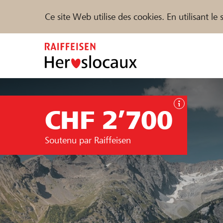
Ce site Web utilise des cookies. En utilisant l
Zum
Inhalt
springen
Parrainer
Soutien & assistance
Parte
CHF 2’700
Trouvez des projets et des organisations
Soutenu par Raiffeisen
DE
FR
IT