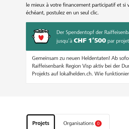
le mieux à votre financement participatif et si 
échéant, postulez en un seul clic.
Der Spendentopf der Raiffeisenb
CHF 1’500
jusqu’à
par projet
Gemeinsam zu neuen Heldentaten! Ab sofort unterstützt dich die
Raiffeisenbank Region Visp aktiv bei der D
Projekts auf lokalhelden.ch. Wie funktioniert's? Bei jeder Spende zu
Gunsten deines Projekts geben wir dir eine
Spendentopf. Jede Spende wird bis zu einem Betrag von CHF 100
verdoppelt. Dies solange bis entweder 20
Projekts erreicht sind oder der maximale Zustupf pro Projekt von
Découvrez
CHF 1000 ausgeschöpft ist. Beispiel: Bei einer Spende von CHF 100
les
verdoppeln wir den Betrag auf CHF 200. Bei einer Spende von CHF
Projets
Organisations
0
projets
400 werden pauschal CHF 100 dazugegeben