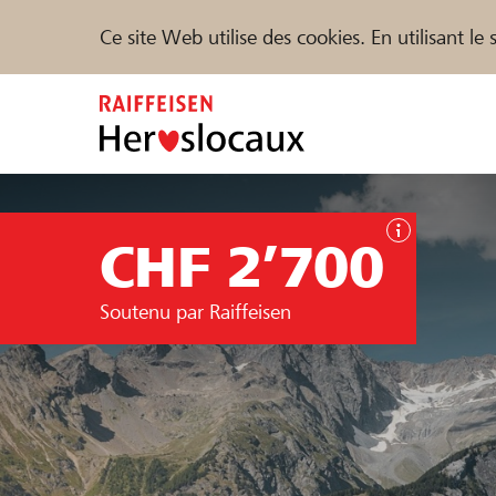
Ce site Web utilise des cookies. En utilisant l
Zum
Inhalt
springen
Parrainer
Soutien & assistance
Parte
CHF 2’700
Trouvez des projets et des organisations
Soutenu par Raiffeisen
DE
FR
IT