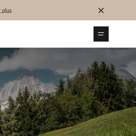
 plus
Navigationsm
öffnen
Se connecter
S'inscrire
Démarrez maintenant