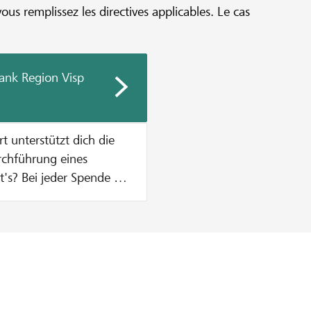
vous remplissez les directives applicables. Le cas
ank Region Visp
urchführung eines
n Zustupf aus unserem
% vom Mindestbetrag des
, was einen Betrag von