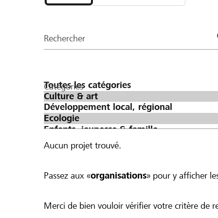
et
CHF 500 ergeben würde.
organisations
de
Rechercher
la
page
Catégories
Aucun projet trouvé.
Passez aux «
organisations
» pour y afficher les
Merci de bien vouloir vérifier votre critère de r