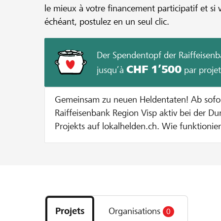
le mieux à votre financement participatif et si 
échéant, postulez en un seul clic.
Der Spendentopf der Raiffeisenb
CHF 1’500
jusqu’à
par projet
Gemeinsam zu neuen Heldentaten! Ab sofort unterstützt dich die
Raiffeisenbank Region Visp aktiv bei der D
Projekts auf lokalhelden.ch. Wie funktioniert's? Bei jeder Spende zu
Gunsten deines Projekts geben wir dir eine
Spendentopf. Jede Spende wird bis zu einem Betrag von CHF 100
verdoppelt. Dies solange bis entweder 20
Projekts erreicht sind oder der maximale Zustupf pro Projekt von
Découvrez
CHF 1000 ausgeschöpft ist. Beispiel: Bei einer Spende von CHF 100
les
verdoppeln wir den Betrag auf CHF 200. Bei einer Spende von CHF
Projets
Organisations
0
projets
400 werden pauschal CHF 100 dazugegeben