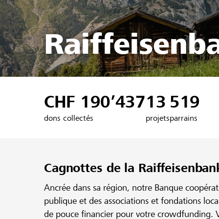
Raiffeisenb
CHF 190’437
13
519
dons collectés
projets
parrains
Cagnottes de la Raiffeisenban
Ancrée dans sa région, notre Banque coopérativ
publique et des associations et fondations loc
de pouce financier pour votre crowdfunding. V