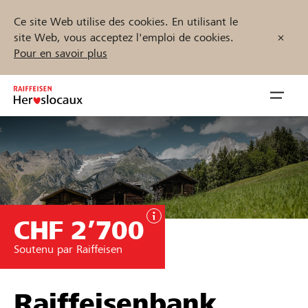
Ce site Web utilise des cookies. En utilisant le
site Web, vous acceptez l'emploi de cookies.
Pour en savoir plus
Zum
Inhalt
Navig
springen
öffnen
Démarrez maintenant
CHF 2’700
Trouvez des projets et des organisations
Soutenu par Raiffeisen
Parrainer
Soutien & assistance
Raiffeisenbank