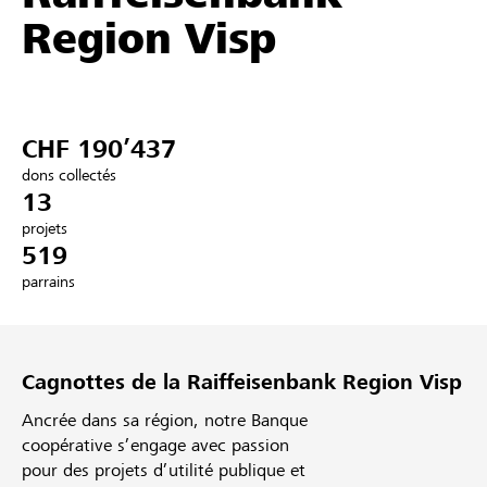
Region Visp
Partenaires / Banques Raiffeisen
CHF 190’437
Se connecter
dons collectés
13
S'inscrire
projets
519
parrains
DE
FR
IT
Cagnottes de la Raiffeisenbank Region Visp
Ancrée dans sa région, notre Banque
coopérative s’engage avec passion
pour des projets d’utilité publique et