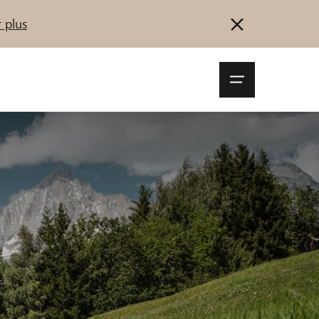
 plus
Navigationsm
öffnen
Se connecter
S'inscrire
Démarrez maintenant