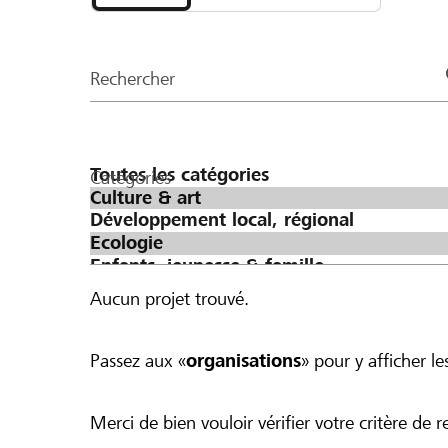
et
CHF 500 ergeben würde.
organisations
de
Rechercher
la
page
Catégories
Aucun projet trouvé.
Passez aux «
organisations
» pour y afficher les
Merci de bien vouloir vérifier votre critère de r