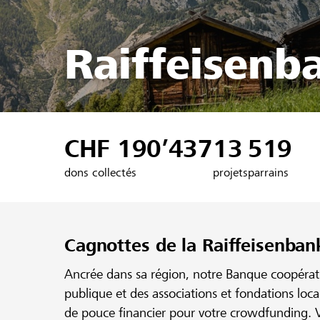
Raiffeisenb
CHF 190’437
13
519
dons collectés
projets
parrains
Cagnottes de la Raiffeisenban
Ancrée dans sa région, notre Banque coopérativ
publique et des associations et fondations loc
de pouce financier pour votre crowdfunding. V