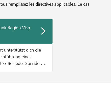
vous remplissez les directives applicables. Le cas
ank Region Visp
urchführung eines
n Zustupf aus unserem
% vom Mindestbetrag des
, was einen Betrag von