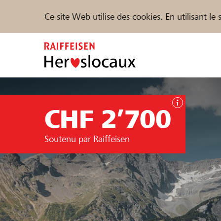
Ce site Web utilise des cookies. En utilisant l
Zum
Inhalt
springen
Parrainer
Soutien & assistance
Parte
CHF 2’700
Trouvez des projets et des organisations
Soutenu par Raiffeisen
DE
FR
IT