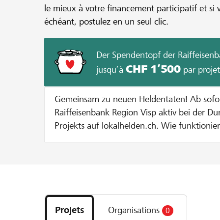
le mieux à votre financement participatif et si 
échéant, postulez en un seul clic.
Der Spendentopf der Raiffeisenb
CHF 1’500
jusqu’à
par projet
Gemeinsam zu neuen Heldentaten! Ab sofort unterstützt dich die
Raiffeisenbank Region Visp aktiv bei der D
Projekts auf lokalhelden.ch. Wie funktioniert's? Bei jeder Spende zu
Gunsten deines Projekts geben wir dir eine
Spendentopf. Jede Spende wird bis zu einem Betrag von CHF 100
verdoppelt. Dies solange bis entweder 20
Projekts erreicht sind oder der maximale Zustupf pro Projekt von
Découvrez
CHF 1000 ausgeschöpft ist. Beispiel: Bei einer Spende von CHF 100
les
verdoppeln wir den Betrag auf CHF 200. Bei einer Spende von CHF
Projets
Organisations
0
projets
400 werden pauschal CHF 100 dazugegeben