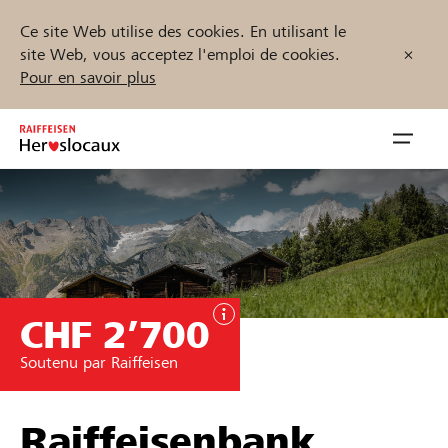
Ce site Web utilise des cookies. En utilisant le
site Web, vous acceptez l'emploi de cookies.
Pour en savoir plus
Zum
Inhalt
Navig
springen
öffnen
Démarrez maintenant
CHF 2’700
Trouvez des projets et des organisations
Soutenu par Raiffeisen
Parrainer
Soutien & assistance
Raiffeisenbank