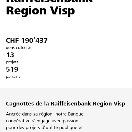
Region Visp
Partenaires / Banques Raiffeisen
CHF 190’437
Se connecter
dons collectés
13
S'inscrire
projets
519
parrains
DE
FR
IT
Cagnottes de la Raiffeisenbank Region Visp
Ancrée dans sa région, notre Banque
coopérative s’engage avec passion
pour des projets d’utilité publique et