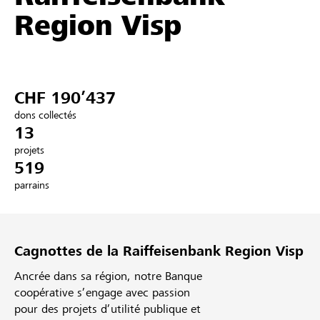
Region Visp
Partenaires / Banques Raiffeisen
CHF 190’437
Se connecter
dons collectés
13
S'inscrire
projets
519
parrains
DE
FR
IT
Cagnottes de la Raiffeisenbank Region Visp
Ancrée dans sa région, notre Banque
coopérative s’engage avec passion
pour des projets d’utilité publique et