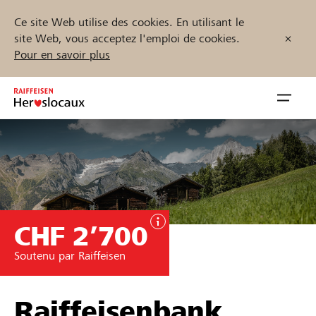
Ce site Web utilise des cookies. En utilisant le
site Web, vous acceptez l'emploi de cookies.
Pour en savoir plus
Zum
Inhalt
Navig
springen
öffnen
Démarrez maintenant
CHF 2’700
Trouvez des projets et des organisations
Soutenu par Raiffeisen
Parrainer
Soutien & assistance
Raiffeisenbank