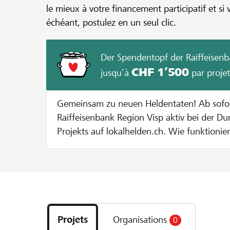
le mieux à votre financement participatif et si 
échéant, postulez en un seul clic.
Der Spendentopf der Raiffeisenb
CHF 1’500
jusqu’à
par projet
Gemeinsam zu neuen Heldentaten! Ab sofort unterstützt dich die
Raiffeisenbank Region Visp aktiv bei der D
Projekts auf lokalhelden.ch. Wie funktioniert's? Bei jeder Spende zu
Gunsten deines Projekts geben wir dir eine
Spendentopf. Jede Spende wird bis zu einem Betrag von CHF 100
verdoppelt. Dies solange bis entweder 20
Projekts erreicht sind oder der maximale Zustupf pro Projekt von
Découvrez
CHF 1000 ausgeschöpft ist. Beispiel: Bei einer Spende von CHF 100
les
verdoppeln wir den Betrag auf CHF 200. Bei einer Spende von CHF
Projets
Organisations
0
projets
400 werden pauschal CHF 100 dazugegeben