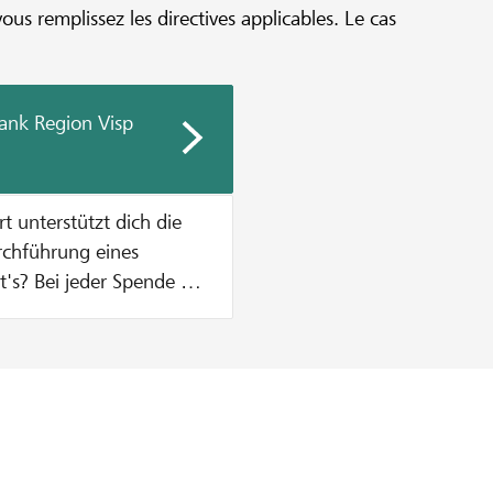
vous remplissez les directives applicables. Le cas
ank Region Visp
urchführung eines
n Zustupf aus unserem
% vom Mindestbetrag des
, was einen Betrag von