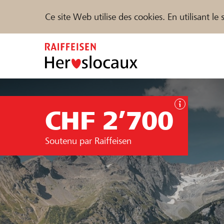
Ce site Web utilise des cookies. En utilisant l
Zum
Inhalt
springen
Parrainer
Soutien & assistance
Parte
CHF 2’700
Trouvez des projets et des organisations
Soutenu par Raiffeisen
DE
FR
IT