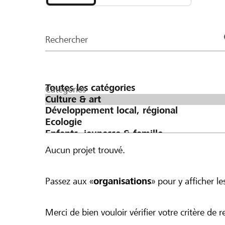
et
CHF 500 ergeben würde.
organisations
de
Rechercher
la
page
Catégories
Aucun projet trouvé.
Passez aux «
organisations
» pour y afficher les
Merci de bien vouloir vérifier votre critère de r