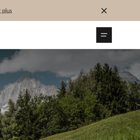
 plus
Navigationsm
öffnen
Se connecter
S'inscrire
Démarrez maintenant