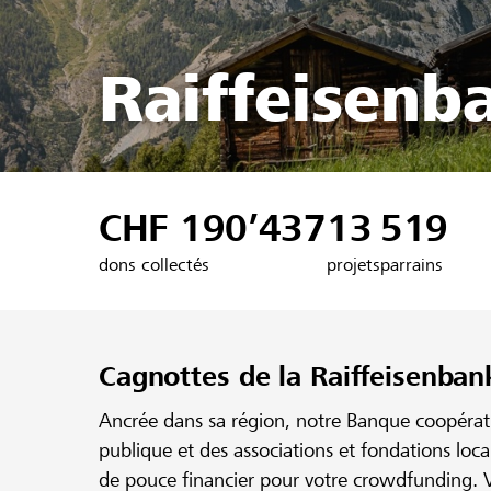
Raiffeisenb
CHF 190’437
13
519
dons collectés
projets
parrains
Cagnottes de la Raiffeisenban
Ancrée dans sa région, notre Banque coopérativ
publique et des associations et fondations loc
de pouce financier pour votre crowdfunding. V