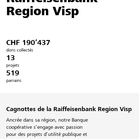
Region Visp
Partenaires / Banques Raiffeisen
CHF 190’437
Se connecter
dons collectés
13
S'inscrire
projets
519
parrains
DE
FR
IT
Cagnottes de la Raiffeisenbank Region Visp
Ancrée dans sa région, notre Banque
coopérative s’engage avec passion
pour des projets d’utilité publique et