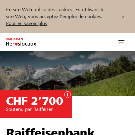
Ce site Web utilise des cookies. En utilisant le
site Web, vous acceptez l'emploi de cookies.
Pour en savoir plus
Zum
Inhalt
Navig
springen
öffnen
Démarrez maintenant
CHF 2’700
Trouvez des projets et des organisations
Soutenu par Raiffeisen
Parrainer
Soutien & assistance
Raiffeisenbank