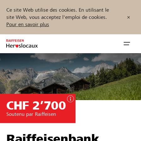
Ce site Web utilise des cookies. En utilisant le
site Web, vous acceptez l'emploi de cookies.
Pour en savoir plus
Zum
Inhalt
Navig
springen
öffnen
Démarrez maintenant
CHF 2’700
Trouvez des projets et des organisations
Soutenu par Raiffeisen
Parrainer
Soutien & assistance
Raiffeisenbank