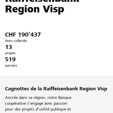
Region Visp
Partenaires / Banques Raiffeisen
CHF 190’437
Se connecter
dons collectés
13
S'inscrire
projets
519
parrains
DE
FR
IT
Cagnottes de la Raiffeisenbank Region Visp
Ancrée dans sa région, notre Banque
coopérative s’engage avec passion
pour des projets d’utilité publique et