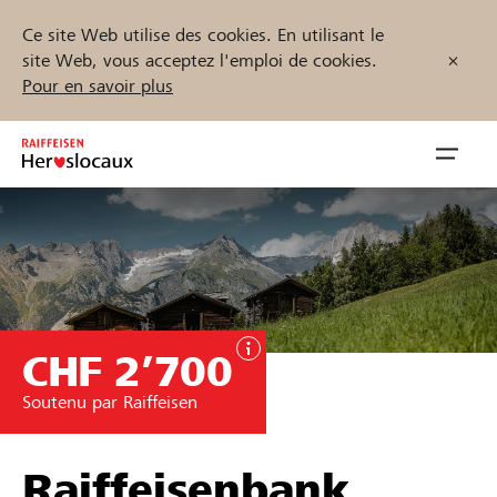
Ce site Web utilise des cookies. En utilisant le
site Web, vous acceptez l'emploi de cookies.
Pour en savoir plus
Zum
Inhalt
Navig
springen
öffnen
Démarrez maintenant
CHF 2’700
Trouvez des projets et des organisations
Soutenu par Raiffeisen
Parrainer
Soutien & assistance
Raiffeisenbank