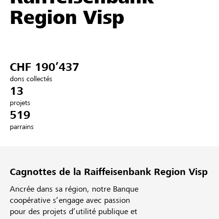
Region Visp
Partenaires / Banques Raiffeisen
CHF 190’437
Se connecter
dons collectés
13
S'inscrire
projets
519
parrains
DE
FR
IT
Cagnottes de la Raiffeisenbank Region Visp
Ancrée dans sa région, notre Banque
coopérative s’engage avec passion
pour des projets d’utilité publique et