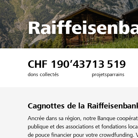
Raiffeisenb
CHF 190’437
13
519
dons collectés
projets
parrains
Cagnottes de la Raiffeisenban
Ancrée dans sa région, notre Banque coopérativ
publique et des associations et fondations loc
de pouce financier pour votre crowdfunding. V