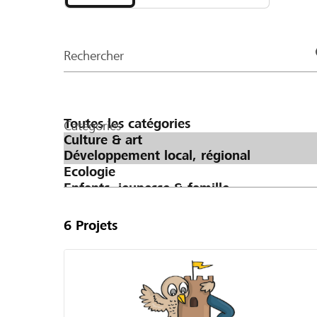
et
CHF 500 ergeben würde.
organisations
de
Rechercher
la
page
Catégories
6
Projets