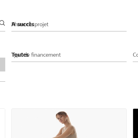
Phase du projet
Type de financement
Co