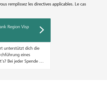
vous remplissez les directives applicables. Le cas
ank Region Visp
urchführung eines
n Zustupf aus unserem
% vom Mindestbetrag des
, was einen Betrag von