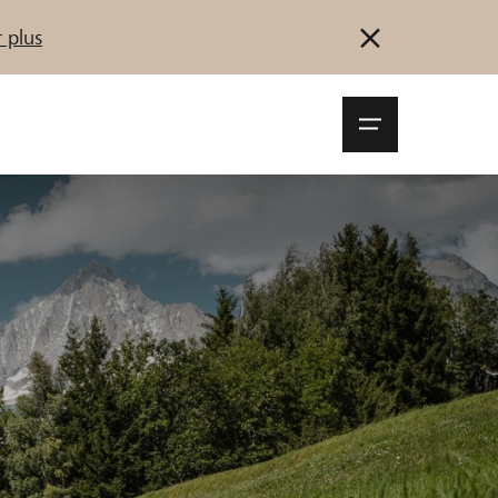
 plus
Navigationsm
öffnen
Se connecter
S'inscrire
Démarrez maintenant