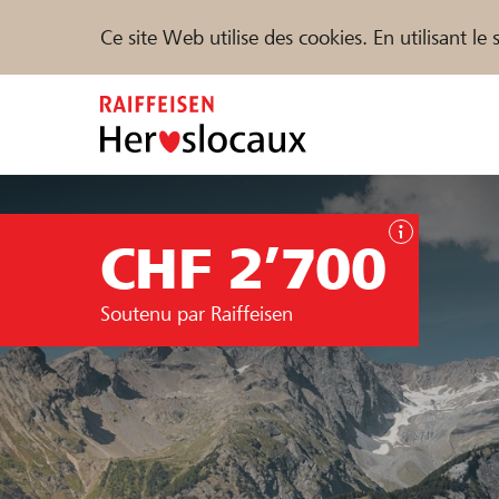
Ce site Web utilise des cookies. En utilisant l
Zum
Inhalt
springen
Parrainer
Soutien & assistance
Parte
CHF 2’700
Trouvez des projets et des organisations
Soutenu par Raiffeisen
DE
FR
IT