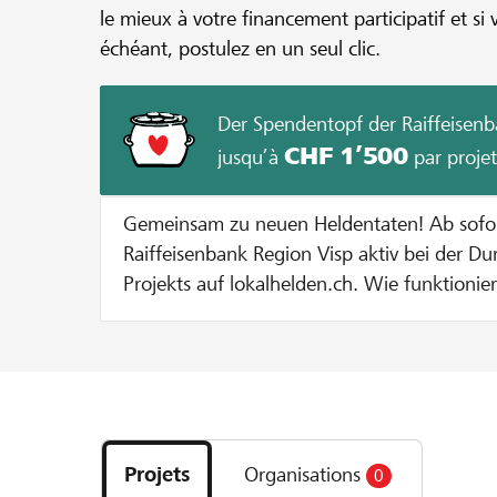
le mieux à votre financement participatif et si 
échéant, postulez en un seul clic.
Der Spendentopf der Raiffeisenb
CHF 1’500
jusqu’à
par projet
Gemeinsam zu neuen Heldentaten! Ab sofort unterstützt dich die
Raiffeisenbank Region Visp aktiv bei der D
Projekts auf lokalhelden.ch. Wie funktioniert's? Bei jeder Spende zu
Gunsten deines Projekts geben wir dir eine
Spendentopf. Jede Spende wird bis zu einem Betrag von CHF 100
verdoppelt. Dies solange bis entweder 20
Projekts erreicht sind oder der maximale Zustupf pro Projekt von
Découvrez
CHF 1000 ausgeschöpft ist. Beispiel: Bei einer Spende von CHF 100
les
verdoppeln wir den Betrag auf CHF 200. Bei einer Spende von CHF
Projets
Organisations
0
projets
400 werden pauschal CHF 100 dazugegeben