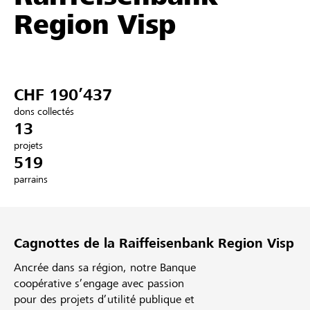
Region Visp
Partenaires / Banques Raiffeisen
CHF 190’437
Se connecter
dons collectés
13
S'inscrire
projets
519
parrains
DE
FR
IT
Cagnottes de la Raiffeisenbank Region Visp
Ancrée dans sa région, notre Banque
coopérative s’engage avec passion
pour des projets d’utilité publique et