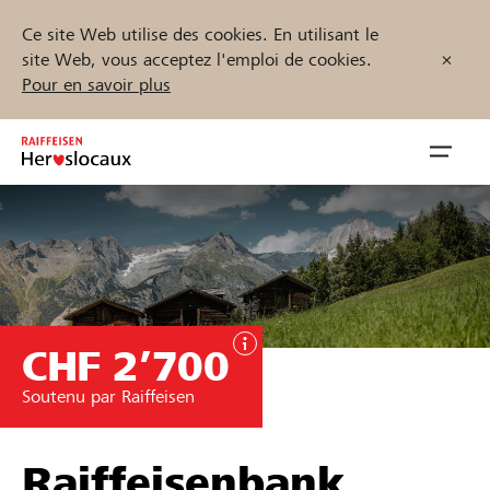
Ce site Web utilise des cookies. En utilisant le
site Web, vous acceptez l'emploi de cookies.
Pour en savoir plus
Zum
Inhalt
Navig
springen
öffnen
Démarrez maintenant
CHF 2’700
Trouvez des projets et des organisations
Soutenu par Raiffeisen
Parrainer
Soutien & assistance
Raiffeisenbank