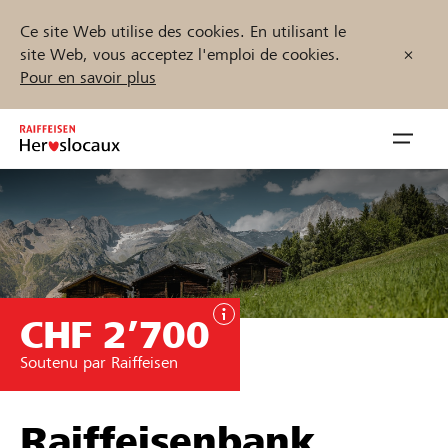
Ce site Web utilise des cookies. En utilisant le
site Web, vous acceptez l'emploi de cookies.
Pour en savoir plus
Zum
Inhalt
Navig
springen
öffnen
Démarrez maintenant
CHF 2’700
Trouvez des projets et des organisations
Soutenu par Raiffeisen
Parrainer
Soutien & assistance
Raiffeisenbank