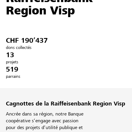
Region Visp
Partenaires / Banques Raiffeisen
CHF 190’437
Se connecter
dons collectés
13
S'inscrire
projets
519
parrains
DE
FR
IT
Cagnottes de la Raiffeisenbank Region Visp
Ancrée dans sa région, notre Banque
coopérative s’engage avec passion
pour des projets d’utilité publique et