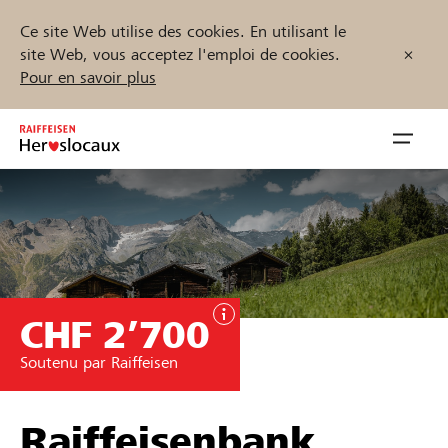
Ce site Web utilise des cookies. En utilisant le
site Web, vous acceptez l'emploi de cookies.
Pour en savoir plus
Zum
Inhalt
Navig
springen
öffnen
Démarrez maintenant
CHF 2’700
Trouvez des projets et des organisations
Soutenu par Raiffeisen
Parrainer
Soutien & assistance
Raiffeisenbank