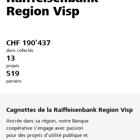
Region Visp
Partenaires / Banques Raiffeisen
CHF 190’437
Se connecter
dons collectés
13
S'inscrire
projets
519
parrains
DE
FR
IT
Cagnottes de la Raiffeisenbank Region Visp
Ancrée dans sa région, notre Banque
coopérative s’engage avec passion
pour des projets d’utilité publique et