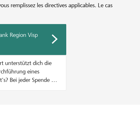
vous remplissez les directives applicables. Le cas
ank Region Visp
urchführung eines
n Zustupf aus unserem
% vom Mindestbetrag des
, was einen Betrag von