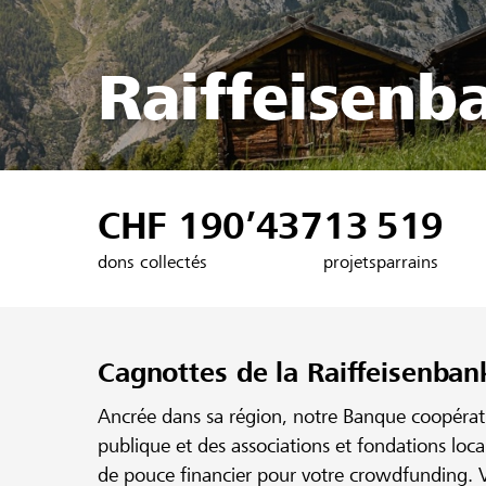
Raiffeisenb
CHF 190’437
13
519
dons collectés
projets
parrains
Cagnottes de la Raiffeisenban
Ancrée dans sa région, notre Banque coopérativ
publique et des associations et fondations loc
de pouce financier pour votre crowdfunding. V