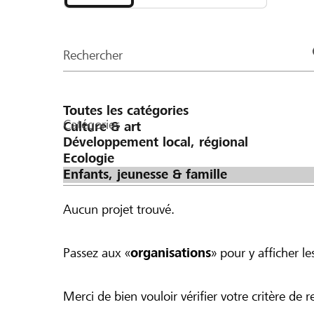
et
CHF 500 ergeben würde.
organisations
de
Rechercher
la
page
Catégories
Aucun projet trouvé.
Passez aux «
organisations
» pour y afficher les
Merci de bien vouloir vérifier votre critère de r