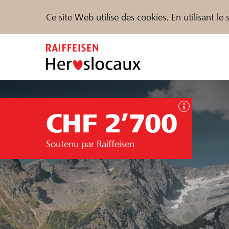
Ce site Web utilise des cookies. En utilisant l
Zum
Inhalt
springen
Parrainer
Soutien & assistance
Parte
CHF 2’700
Trouvez des projets et des organisations
Soutenu par Raiffeisen
DE
FR
IT