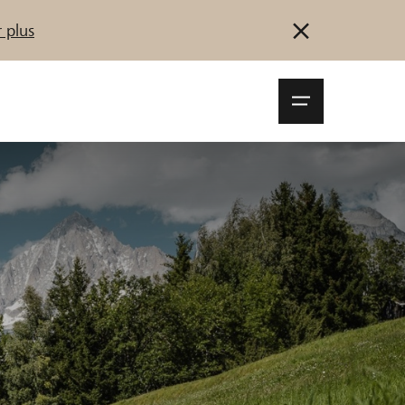
 plus
Navigationsm
öffnen
Se connecter
S'inscrire
Démarrez maintenant