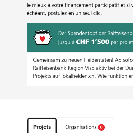
le mieux à votre financement participatif et si 
échéant, postulez en un seul clic.
Der Spendentopf der Raiffeisenb
CHF 1’500
jusqu’à
par projet
Gemeinsam zu neuen Heldentaten! Ab sofort unterstützt dich die
Raiffeisenbank Region Visp aktiv bei der D
Projekts auf lokalhelden.ch. Wie funktioniert's? Bei jeder Spende zu
Gunsten deines Projekts geben wir dir eine
Spendentopf. Jede Spende wird bis zu einem Betrag von CHF 100
verdoppelt. Dies solange bis entweder 20
Projekts erreicht sind oder der maximale Zustupf pro Projekt von
Découvrez
CHF 1000 ausgeschöpft ist. Beispiel: Bei einer Spende von CHF 100
les
verdoppeln wir den Betrag auf CHF 200. Bei einer Spende von CHF
Projets
Organisations
0
projets
400 werden pauschal CHF 100 dazugegeben