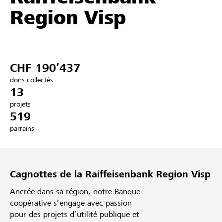
Region Visp
Partenaires / Banques Raiffeisen
CHF 190’437
Se connecter
dons collectés
13
S'inscrire
projets
519
parrains
DE
FR
IT
Cagnottes de la Raiffeisenbank Region Visp
Ancrée dans sa région, notre Banque
coopérative s’engage avec passion
pour des projets d’utilité publique et