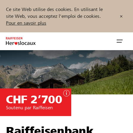
Ce site Web utilise des cookies. En utilisant le
site Web, vous acceptez l'emploi de cookies.
Pour en savoir plus
Zum
Inhalt
Navig
springen
öffnen
Démarrez maintenant
CHF 2’700
Trouvez des projets et des organisations
Soutenu par Raiffeisen
Parrainer
Soutien & assistance
Raiffeisenbank