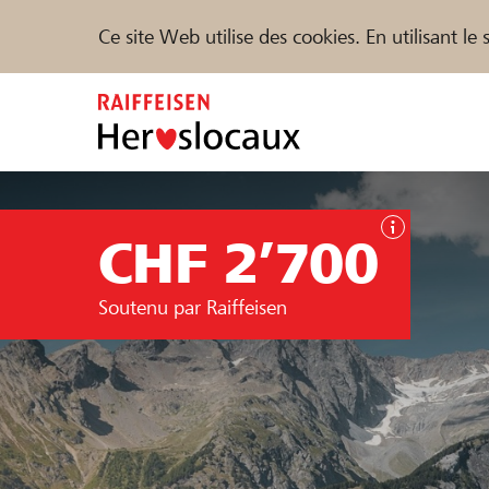
Ce site Web utilise des cookies. En utilisant l
Zum
Inhalt
springen
Parrainer
Soutien & assistance
Parte
CHF 2’700
Trouvez des projets et des organisations
Soutenu par Raiffeisen
DE
FR
IT