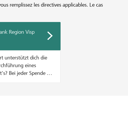
vous remplissez les directives applicables. Le cas
ank Region Visp
urchführung eines
n Zustupf aus unserem
% vom Mindestbetrag des
, was einen Betrag von