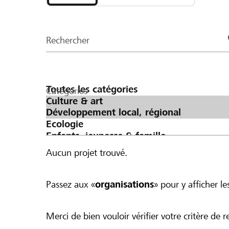
et
CHF 500 ergeben würde.
organisations
de
Rechercher
la
page
Catégories
Aucun projet trouvé.
Passez aux «
organisations
» pour y afficher les
Merci de bien vouloir vérifier votre critère de r