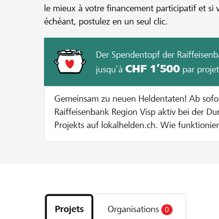
le mieux à votre financement participatif et si 
échéant, postulez en un seul clic.
Der Spendentopf der Raiffeisenb
CHF 1’500
jusqu’à
par projet
Gemeinsam zu neuen Heldentaten! Ab sofort unterstützt dich die
Raiffeisenbank Region Visp aktiv bei der D
Projekts auf lokalhelden.ch. Wie funktioniert's? Bei jeder Spende zu
Gunsten deines Projekts geben wir dir eine
Spendentopf. Jede Spende wird bis zu einem Betrag von CHF 100
verdoppelt. Dies solange bis entweder 20
Projekts erreicht sind oder der maximale Zustupf pro Projekt von
Découvrez
CHF 1000 ausgeschöpft ist. Beispiel: Bei einer Spende von CHF 100
les
verdoppeln wir den Betrag auf CHF 200. Bei einer Spende von CHF
Projets
Organisations
0
projets
400 werden pauschal CHF 100 dazugegeben