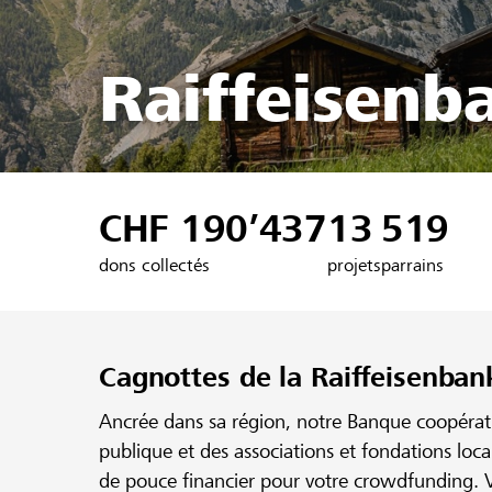
Raiffeisenb
CHF 190’437
13
519
dons collectés
projets
parrains
Cagnottes de la Raiffeisenban
Ancrée dans sa région, notre Banque coopérativ
publique et des associations et fondations loc
de pouce financier pour votre crowdfunding. V