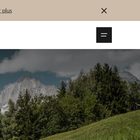
 plus
Navigationsm
öffnen
Se connecter
S'inscrire
Démarrez maintenant