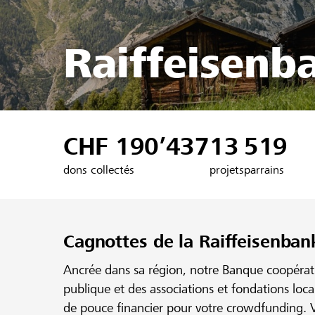
Raiffeisenb
CHF 190’437
13
519
dons collectés
projets
parrains
Cagnottes de la Raiffeisenban
Ancrée dans sa région, notre Banque coopérativ
publique et des associations et fondations loc
de pouce financier pour votre crowdfunding. V