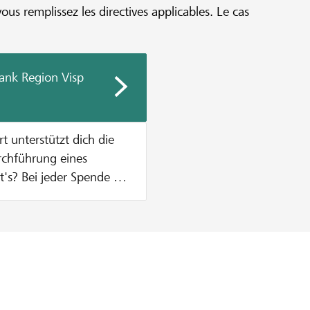
vous remplissez les directives applicables. Le cas
ank Region Visp
urchführung eines
n Zustupf aus unserem
% vom Mindestbetrag des
, was einen Betrag von