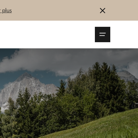
 plus
Navigationsm
öffnen
Se connecter
S'inscrire
Démarrez maintenant