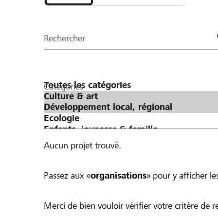
et
CHF 500 ergeben würde.
organisations
de
Rechercher
la
page
Catégories
Aucun projet trouvé.
Passez aux «
organisations
» pour y afficher les
Merci de bien vouloir vérifier votre critère de r