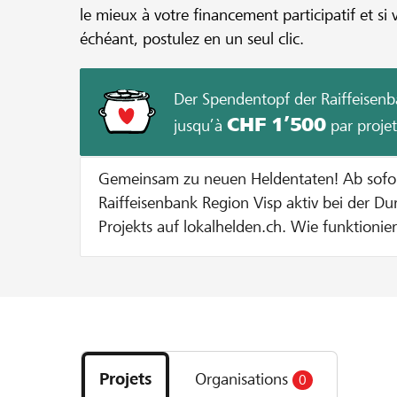
le mieux à votre financement participatif et si 
échéant, postulez en un seul clic.
Der Spendentopf der Raiffeisenb
CHF 1’500
jusqu’à
par projet
Gemeinsam zu neuen Heldentaten! Ab sofort unterstützt dich die
Raiffeisenbank Region Visp aktiv bei der D
Projekts auf lokalhelden.ch. Wie funktioniert's? Bei jeder Spende zu
Gunsten deines Projekts geben wir dir eine
Spendentopf. Jede Spende wird bis zu einem Betrag von CHF 100
verdoppelt. Dies solange bis entweder 20
Projekts erreicht sind oder der maximale Zustupf pro Projekt von
Découvrez
CHF 1000 ausgeschöpft ist. Beispiel: Bei einer Spende von CHF 100
les
verdoppeln wir den Betrag auf CHF 200. Bei einer Spende von CHF
Projets
Organisations
0
projets
400 werden pauschal CHF 100 dazugegeben