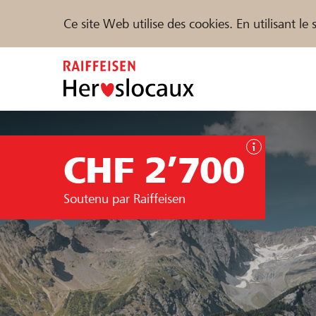
Ce site Web utilise des cookies. En utilisant l
Zum
Inhalt
springen
Parrainer
Soutien & assistance
Parte
CHF 2’700
Trouvez des projets et des organisations
Soutenu par Raiffeisen
DE
FR
IT