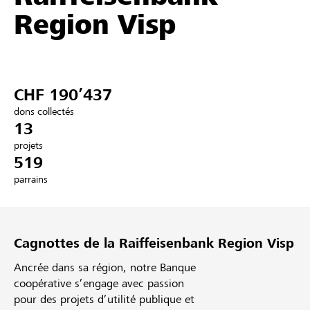
Region Visp
Partenaires / Banques Raiffeisen
CHF 190’437
Se connecter
dons collectés
13
S'inscrire
projets
519
parrains
DE
FR
IT
Cagnottes de la Raiffeisenbank Region Visp
Ancrée dans sa région, notre Banque
coopérative s’engage avec passion
pour des projets d’utilité publique et