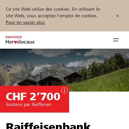
Ce site Web utilise des cookies. En utilisant le
site Web, vous acceptez l'emploi de cookies.
Pour en savoir plus
Zum
Inhalt
Navig
springen
öffnen
Démarrez maintenant
CHF 2’700
Trouvez des projets et des organisations
Soutenu par Raiffeisen
Parrainer
Soutien & assistance
Raiffeisenbank