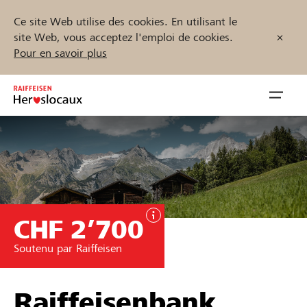
Ce site Web utilise des cookies. En utilisant le
site Web, vous acceptez l'emploi de cookies.
Pour en savoir plus
Zum
Inhalt
Navig
springen
öffnen
Démarrez maintenant
CHF 2’700
Trouvez des projets et des organisations
Soutenu par Raiffeisen
Parrainer
Soutien & assistance
Raiffeisenbank