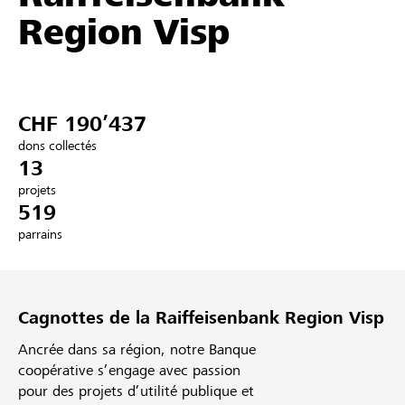
Region Visp
Partenaires / Banques Raiffeisen
CHF 190’437
Se connecter
dons collectés
13
S'inscrire
projets
519
parrains
DE
FR
IT
Cagnottes de la Raiffeisenbank Region Visp
Ancrée dans sa région, notre Banque
coopérative s’engage avec passion
pour des projets d’utilité publique et