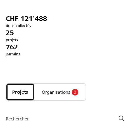
Partenaires / Banques Raiffeisen
CHF 121’488
dons collectés
25
projets
Se connecter
762
parrains
S'inscrire
Découvrez
DE
FR
IT
les
projets
Projets
Organisations
0
et
organisations
de
la
Rechercher
page