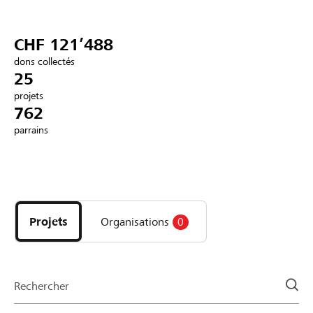
Partenaires / Banques Raiffeisen
CHF 121’488
dons collectés
25
projets
Se connecter
762
parrains
S'inscrire
Découvrez
DE
FR
IT
les
projets
Projets
Organisations
0
et
organisations
de
la
Rechercher
page