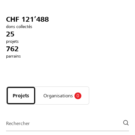
Partenaires / Banques Raiffeisen
CHF 121’488
dons collectés
25
projets
Se connecter
762
parrains
S'inscrire
Découvrez
DE
FR
IT
les
projets
Projets
Organisations
0
et
organisations
de
la
Rechercher
page