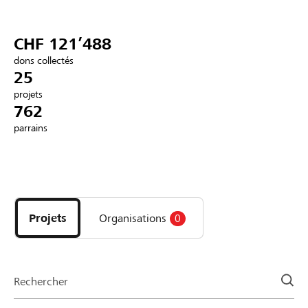
Partenaires / Banques Raiffeisen
CHF 121’488
dons collectés
25
projets
Se connecter
762
parrains
S'inscrire
Découvrez
DE
FR
IT
les
projets
Projets
Organisations
0
et
organisations
de
la
Rechercher
page