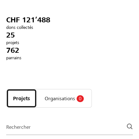
Partenaires / Banques Raiffeisen
CHF 121’488
dons collectés
25
projets
Se connecter
762
parrains
S'inscrire
Découvrez
DE
FR
IT
les
projets
Projets
Organisations
0
et
organisations
de
la
Rechercher
page