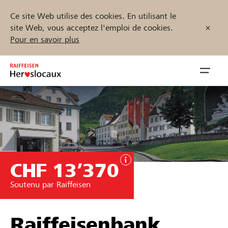
Ce site Web utilise des cookies. En utilisant le
site Web, vous acceptez l'emploi de cookies.
Pour en savoir plus
Zum
Inhalt
Navig
springen
öffnen
Démarrez maintenant
CHF 13’370
Trouvez des projets et des organisations
Soutenu par Raiffeisen
Parrainer
Soutien & assistance
Raiffeisenbank