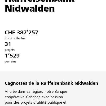
Nidwalden
Partenaires / Banques Raiffeisen
CHF 387’257
Se connecter
dons collectés
31
S'inscrire
projets
1’529
parrains
DE
FR
IT
Cagnottes de la Raiffeisenbank Nidwalden
Ancrée dans sa région, notre Banque
coopérative s’engage avec passion
pour des projets d’utilité publique et