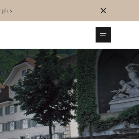
 plus
Navigationsm
öffnen
Se connecter
S'inscrire
Démarrez maintenant