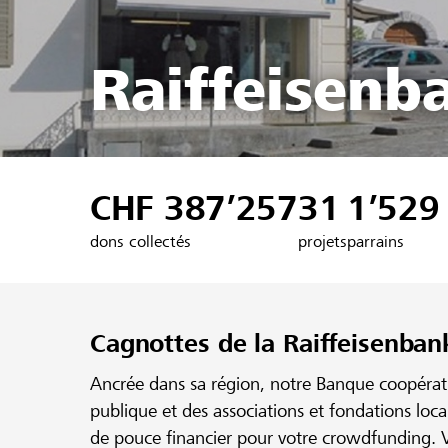
Raiffeisenb
CHF 387’257
31
1’529
dons collectés
projets
parrains
Cagnottes de la Raiffeisenba
Ancrée dans sa région, notre Banque coopérativ
publique et des associations et fondations loc
de pouce financier pour votre crowdfunding. V