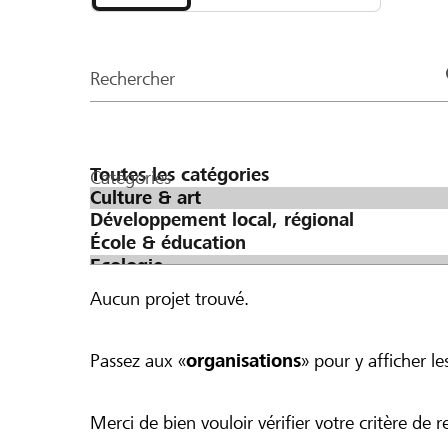
et
organisations
de
Rechercher
la
page
Catégories
Aucun projet trouvé.
Passez aux «
organisations
» pour y afficher les
Merci de bien vouloir vérifier votre critère de r