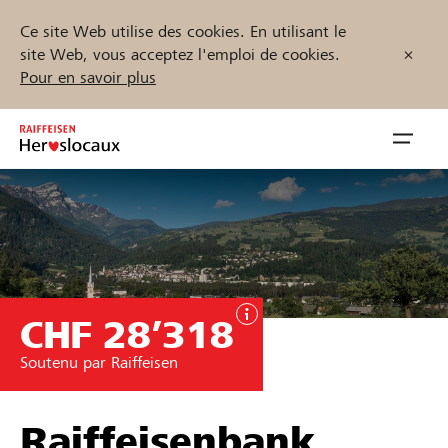
Ce site Web utilise des cookies. En utilisant le
site Web, vous acceptez l'emploi de cookies.
Pour en savoir plus
Zum
Inhalt
Navig
springen
öffnen
Démarrez maintenant
CHF 28’318
Trouvez des projets et des organisations
Soutenu par Raiffeisen
Parrainer
Soutien & assistance
Raiffeisenbank