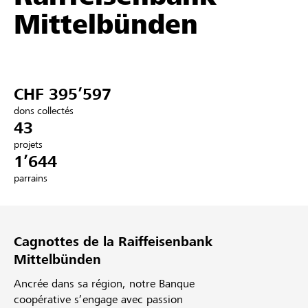
Mittelbünden
Partenaires / Banques Raiffeisen
CHF 395’597
Se connecter
dons collectés
43
S'inscrire
projets
1’644
parrains
DE
FR
IT
Cagnottes de la Raiffeisenbank
Mittelbünden
Ancrée dans sa région, notre Banque
coopérative s’engage avec passion