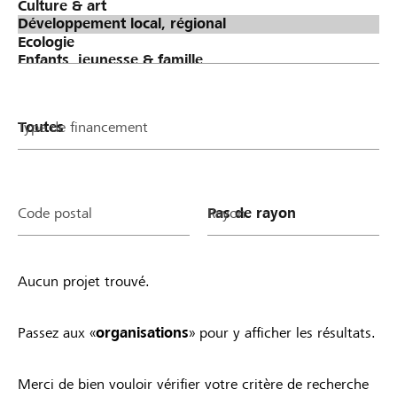
September 2026 die Möglichkeit, für dein Projekt
oder deinen Verein/deine Stiftung zu stimmen.
Phase 3: Verteilung Lokalbonus (Spendentopf von
Raiffeisen) an erfolgreiche Projekte &
Organisationen Je mehr Stimmen ein Projekt oder
ein Verein/eine Stiftung gesammelt hat, desto
Type de financement
höher fällt der Anteil am Lokalbonus von Raiffeisen
aus. Alle Projekte und Vereine/Stiftungen mit
mindestens einer Stimme profitieren.
Teilnahmebedingungen Sobald du ein Projekt
Code postal
Rayon
startest oder ein Organisationsprofil auf
lokalhelden.ch aktivierst, nimmst du automatisch
am Lokalbonus teil und profitierst. Einzige
Aucun projet trouvé.
Voraussetzung: Dein Projekt ist gemeinnützig und
wird lokal umgesetzt bzw. dein Verein/deine
Stiftung ist in der Region aktiv. Zudem gelten die
Passez aux «
organisations
» pour y afficher les résultats.
allgemeinen Richtlinien von lokalhelden.ch * Unter
"Bankregion" siehst du 14 Tagen nachdem deine
Merci de bien vouloir vérifier votre critère de recherche
Organisation aktiv geschaltet wurde oder dein