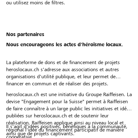
ou utilisez moins de filtres.
Projekt in die Startphase gewechselt hat, ob du
von deiner Raiffeisenbank angenommen oder
abgelehnt wurdest. * Die Raiffeisenbank
Mittelbünden behält sich das Recht vor, Projekte
oder Organisationsprofile vom Lokalbonus
Nos partenaires
auszuschliessen.
Nous encourageons les actes d'héroïsme locaux.
La plateforme de dons et de financement de projets
heroslocaux.ch s'adresse aux associations et autres
organisations d'utilité publique, et leur permet de
financer en commun et de réaliser des projets.
heroslocaux.ch est une initiative du Groupe Raiffeisen. La
devise "Engagement pour la Suisse" permet à Raiffeisen
de faire connaître à un large public les initiatives et idées
publiées sur heroslocaux.ch et de soutenir leur
réalisation. Raiffeisen applique ainsi au niveau local et
Il s'agit d'idées positives, bénéfiques à la communauté,
régional l'idée du financement participatif de manière
ainsi que de projets captivants.
coopérative.