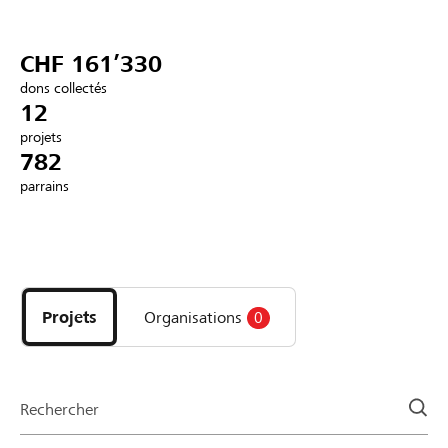
Partenaires / Banques Raiffeisen
CHF 161’330
dons collectés
12
projets
Se connecter
782
parrains
S'inscrire
Découvrez
DE
FR
IT
les
projets
Projets
Organisations
0
et
organisations
de
la
Rechercher
page