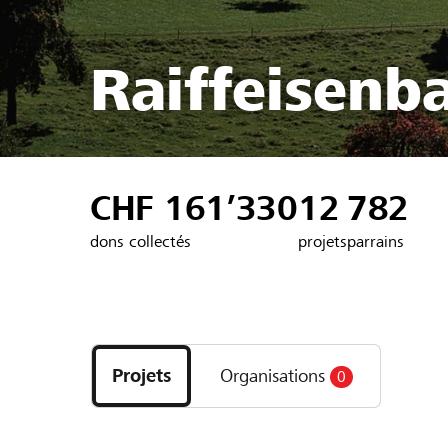
Raiffeisenb
CHF 161’330
12
782
dons collectés
projets
parrains
Découvrez
les
Projets
Organisations
0
projets
et
organisations