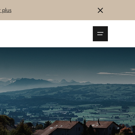
 plus
Navigationsm
öffnen
Se connecter
S'inscrire
Démarrez maintenant