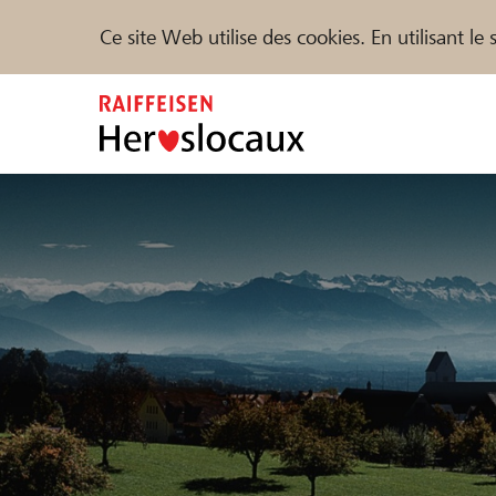
Ce site Web utilise des cookies. En utilisant l
Zum
Inhalt
springen
Parrainer
Soutien & assistance
Parte
Trouvez des projets et des organisations
DE
FR
IT