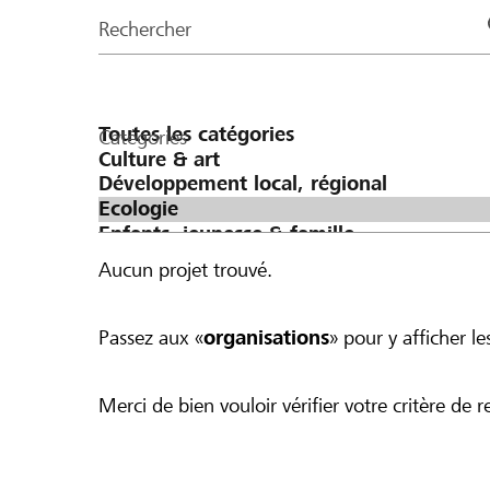
de
Rechercher
la
page
Catégories
Aucun projet trouvé.
Passez aux «
organisations
» pour y afficher les
Merci de bien vouloir vérifier votre critère de r