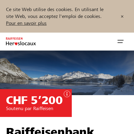
Ce site Web utilise des cookies. En utilisant le
site Web, vous acceptez l'emploi de cookies.
Pour en savoir plus
Zum
Inhalt
Navig
springen
öffnen
Démarrez maintenant
CHF 5’200
Trouvez des projets et des organisations
Soutenu par Raiffeisen
Parrainer
Soutien & assistance
Raiffeisenbank