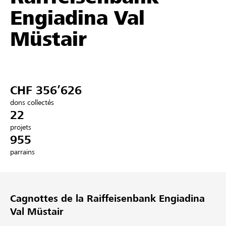
Engiadina Val
Partenaires / Banques Raiffeisen
Müstair
Se connecter
CHF 356’626
S'inscrire
dons collectés
22
projets
955
DE
FR
IT
parrains
Cagnottes de la Raiffeisenbank Engiadina
Val Müstair