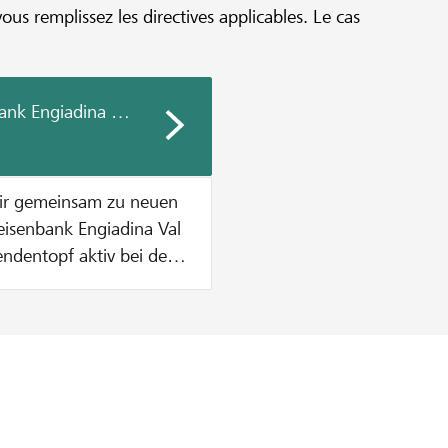
vous remplissez les directives applicables. Le cas
ank Engiadina Val Müstair
air gemeinsam zu neuen
endentopf aktiv bei der
ende zu
etrag aus dem
höpft ist. Wie
. Dies solange bis
t sind ODER der
n CHF 1000 pro Projekt