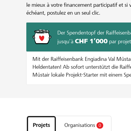
le mieux à votre financement participatif et si 
échéant, postulez en un seul clic.
Der Spendentopf der Raiffeisenb
CHF 1’000
jusqu’à
par projet
Mit der Raiffeisenbank Engiadina Val Müst
Heldentaten! Ab sofort unterstützt die Raiffeisenbank Engiadina Val
Müstair lokale Projekt-Starter mit einem Sp
Durchführung eines Projekts auf lokalhelden.ch. Bei jeder Sp
Gunsten des Projekts gibt die Bank einen B
Spendentopf dazu bis der Spendentopf ausgesc
funktionierts? Pro Unterstützer oder Unterstützerin wird die Spende
Découvrez
bis zu einem Betrag von CHF 100 verdoppelt
les
entweder 10 % vom Mindestbetrag erreich
Projets
Organisations
0
projets
maximale Zustupf aus dem Spendentopf vo