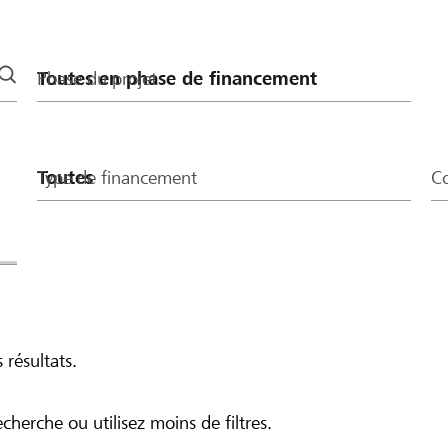
 Betrag von CHF 400
Phase du projet
Type de financement
Co
 résultats.
echerche ou utilisez moins de filtres.