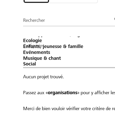
et
ausgeschöpft ist. Beispiel: Bei einer Spende von CHF 100 verdoppeln
organisations
wir den Betrag auf CHF 200. Bei einer Spende von CHF 300 werden
de
pauschal CHF 100 dazugegeben, was einen
Rechercher
la
ergibt.
page
Catégories
Aucun projet trouvé.
Passez aux «
organisations
» pour y afficher les
Merci de bien vouloir vérifier votre critère de r