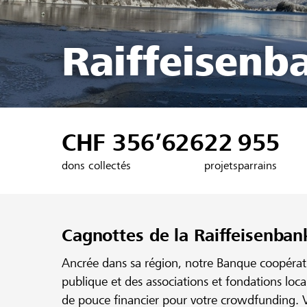
Raiffeisenb
CHF 356’626
22
955
dons collectés
projets
parrains
Cagnottes de la Raiffeisenban
Ancrée dans sa région, notre Banque coopérativ
publique et des associations et fondations loc
de pouce financier pour votre crowdfunding. V