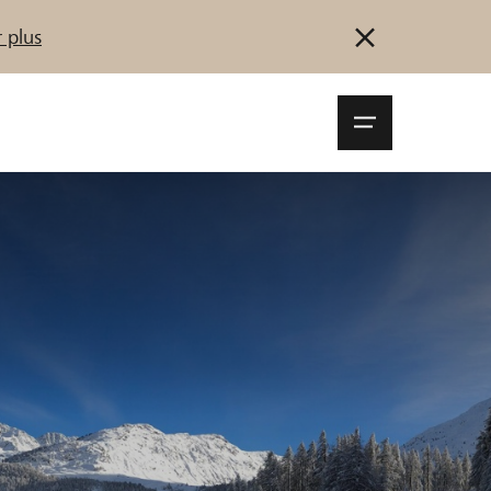
 plus
Navigationsm
öffnen
Se connecter
S'inscrire
Démarrez maintenant